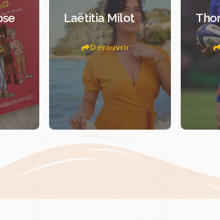
ose
Laëtitia Milot
Tho
Découvrir