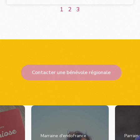
1
2
3
Contacter une bénévole régionale
Marraine d'endoFrance
Parrain