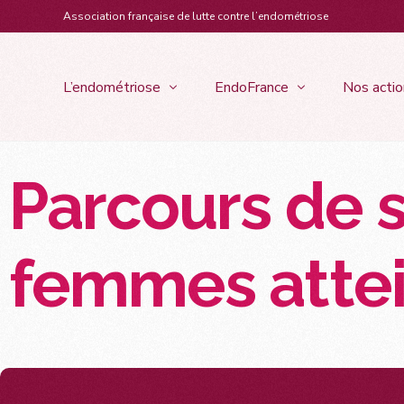
contenu
Association française de lutte contre l’endométriose
principal
L’endométriose
EndoFrance
Nos actio
Parcours de s
Évènemen
Qui sommes-nous ?
Les formes de l’endométriose
Les s
Les bénévoles d’EndoFrance
Événements
Dyspareunie :
Les objectifs d’EndoFrance
Qu’est-ce que l’endométriose ?
Du sport au
rapports sexu
femmes attei
Notre marraine : Laëtitia Milot
L’endométriose se définit comme la 
Troubles diges
présence en dehors de la cavité utérine 
Notre parrain : Thomas Ramos
de tissu semblable à la muqueuse 
Règles doulo
utérine*…
Le rôle du conseil
Douleurs Pelv
Qu’est-ce que l’adénomyose ?
Fatigue Chron
L’endométriose pariétale
Troubles Urin
L’endométriose thoracique et
Infertilité
diaphragmatique