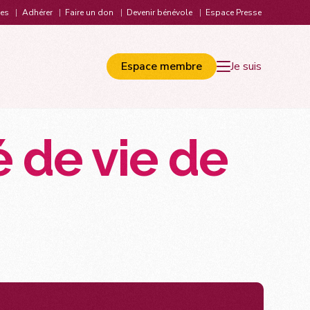
les
Adhérer
Faire un don
Devenir bénévole
Espace Presse
Espace membre
Je suis
é de vie de
ions en lien avec les ministères et la HAS
S’informer
filières de soins endométriose
FAQ – Foire aux questions
tégie nationale de lutte contre l’endométriose
Endo & Jeunes
recommandations pour la pratique clinique de l’endométriose
Les applis endo et douleur
orique : 2003 à aujourd’hui
Vocabulaire de l’endométriose
delines ESHRE
Bibliographie
Liens utiles
Entourage