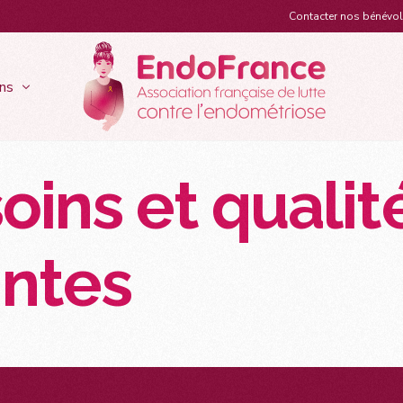
Contacter nos bénévo
ns
oins et qualit
ts
Recherches & actions santé
Act
ymptômes
Que faire lorsqu’on est atteinte ?
 & Rencontres en région
Appels à Projets & Bourses EndoFrance
Les 
 douleurs lors des
Les traitements
x couleurs d’Endofrance
La recherche scientifique
Stra
els
ntes
Le diagnostic
Parcours de soins et qualité de vie
Les 
tifs
Lutter contre la douleur
Éducation thérapeutique
Hist
ureuses
Travailler avec l’endométriose
Un 1er diplôme inter universitaire
Gui
iennes
La ménopause
ique
Vivre avec l’endométriose
aires
La préservation ovocytaire
L’assistance médicale à la procréation