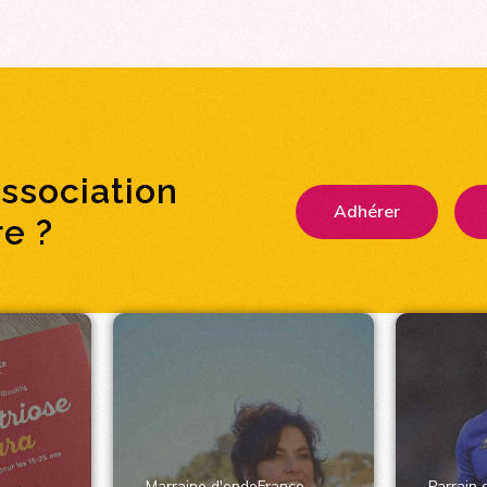
association
Adhérer
e ?
Marraine d'endoFrance
Parrain