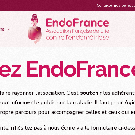
Contacter nos bénévo
ns
hez EndoFranc
ts
Recherches & actions santé
Act
ymptômes
Que faire lorsqu’on est atteinte ?
 & Rencontres en région
Appels à Projets & Bourses EndoFrance
Les 
 douleurs lors des
Les traitements
x couleurs d’Endofrance
La recherche scientifique
Stra
els
Le diagnostic
Parcours de soins et qualité de vie
Les 
tifs
ire rayonner l’association. C’est
soutenir
les adhérents
Lutter contre la douleur
Éducation thérapeutique
Hist
ureuses
Travailler avec l’endométriose
pour
Informer
le public sur la maladie. Il faut pour
Agir
Un 1er diplôme inter universitaire
Gui
iennes
La ménopause
 propre parcours pour accompagner celles et ceux qui e
ique
Vivre avec l’endométriose
aires
La préservation ovocytaire
ente, n’hésitez pas à nous écrire via le formulaire ci-d
L’assistance médicale à la procréation