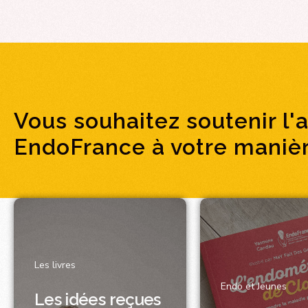
Vous souhaitez soutenir l'
EndoFrance à votre manièr
Les livres
Endo et Jeunes
Les idées reçues