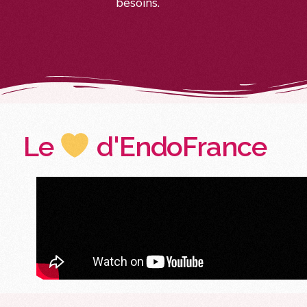
besoins.
Le
d'EndoFrance