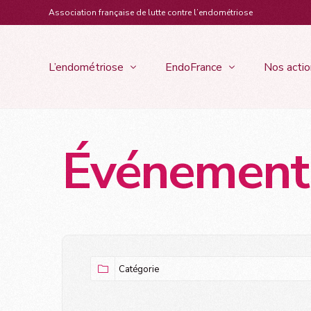
contenu
Association française de lutte contre l’endométriose
principal
L’endométriose
EndoFrance
Nos actio
Événements
Évènemen
Qui sommes-nous ?
Les formes de l’endométriose
Les s
Les bénévoles d’EndoFrance
Événements
Dyspareunie :
Les objectifs d’EndoFrance
Qu’est-ce que l’endométriose ?
Du sport au
rapports sexu
Notre marraine : Laëtitia Milot
L’endométriose se définit comme la 
Troubles diges
présence en dehors de la cavité utérine 
Notre parrain : Thomas Ramos
de tissu semblable à la muqueuse 
Règles doulo
utérine*…
Le rôle du conseil
Douleurs Pelv
Qu’est-ce que l’adénomyose ?
Fatigue Chron
L’endométriose pariétale
Troubles Urin
L’endométriose thoracique et
Infertilité
diaphragmatique