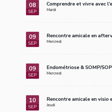
Comprendre et vivre avec l
08
Mardi
SEP
Rencontre amicale en afterw
09
Mercredi
SEP
Endométriose & SOMP/SOPK 
09
Mercredi
SEP
Rencontre amicale en visio 
10
Jeudi
SEP