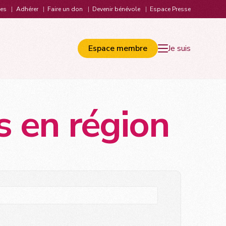
les
Adhérer
Faire un don
Devenir bénévole
Espace Presse
Espace membre
Je suis
 en région
ions en lien avec les ministères et la HAS
S’informer
filières de soins endométriose
FAQ – Foire aux questions
tégie nationale de lutte contre l’endométriose
Endo & Jeunes
recommandations pour la pratique clinique de l’endométriose
Les applis endo et douleur
orique : 2003 à aujourd’hui
Vocabulaire de l’endométriose
delines ESHRE
Bibliographie
Liens utiles
Entourage