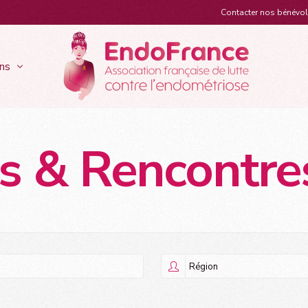
Contacter nos bénévo
ns
 & Rencontres
ts
Recherches & actions santé
Act
ymptômes
Que faire lorsqu’on est atteinte ?
 & Rencontres en région
Appels à Projets & Bourses EndoFrance
Les 
 douleurs lors des
Les traitements
x couleurs d’Endofrance
La recherche scientifique
Stra
els
Le diagnostic
Parcours de soins et qualité de vie
Les 
tifs
Lutter contre la douleur
Éducation thérapeutique
Hist
ureuses
Travailler avec l’endométriose
Un 1er diplôme inter universitaire
Gui
iennes
La ménopause
ique
Vivre avec l’endométriose
aires
La préservation ovocytaire
L’assistance médicale à la procréation