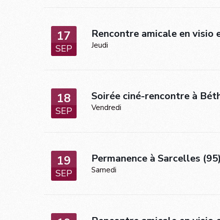
Rencontre amicale en visio e
17
Jeudi
SEP
Soirée ciné-rencontre à Bét
18
Vendredi
SEP
Permanence à Sarcelles (95
19
Samedi
SEP