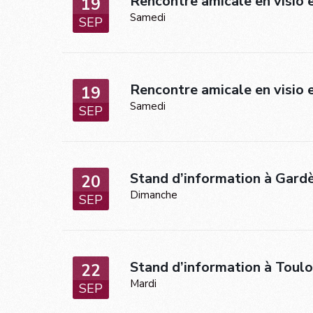
Rencontre amicale en visio 
19
Samedi
SEP
Rencontre amicale en visio
19
Samedi
SEP
Stand d’information à Gardè
20
Dimanche
SEP
Stand d’information à Toul
22
Mardi
SEP