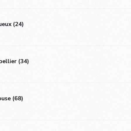
ueux (24)
ellier (34)
ouse (68)