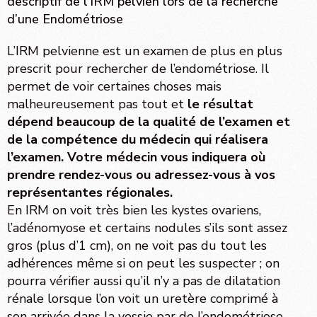
descriptif de l’IRM pelvien lors de la recherche
d’une Endométriose
L’IRM pelvienne est un examen de plus en plus
prescrit pour rechercher de l’endométriose. Il
permet de voir certaines choses mais
malheureusement pas tout et
le résultat
dépend beaucoup de la qualité de l’examen et
de la compétence du médecin qui réalisera
l’examen. Votre médecin vous indiquera où
prendre rendez-vous ou adressez-vous à vos
représentantes régionales.
En IRM on voit très bien les kystes ovariens,
l’adénomyose et certains nodules s’ils sont assez
gros (plus d’1 cm), on ne voit pas du tout les
adhérences même si on peut les suspecter ; on
pourra vérifier aussi qu’il n’y a pas de dilatation
rénale lorsque l’on voit un uretère comprimé à
son arrivée dans la vessie par de l’endométriose.