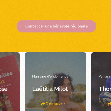
Contacter une bénévole régionale
Marraine d'endoFrance
Parrain
ose
Laëtitia Milot
Tho
Découvrir