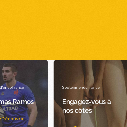
 d'endoFrance
Soutenir endoFrance
mas Ramos
Engagez-vous à
nos côtés
Découvrir