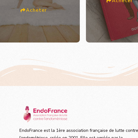
Acheter
Acheter
EndoFrance est la 1ère association française de lutte contr
l’endométriose, créée en 2001. Elle est agréée par le