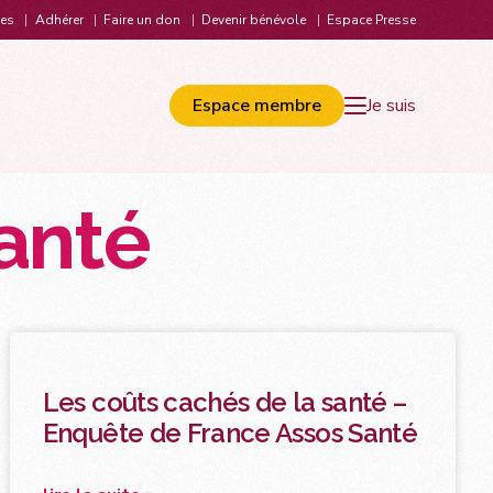
les
Adhérer
Faire un don
Devenir bénévole
Espace Presse
Espace membre
Je suis
anté
ions en lien avec les ministères et la HAS
S’informer
filières de soins endométriose
FAQ – Foire aux questions
tégie nationale de lutte contre l’endométriose
Endo & Jeunes
recommandations pour la pratique clinique de l’endométriose
Les applis endo et douleur
orique : 2003 à aujourd’hui
Vocabulaire de l’endométriose
delines ESHRE
Les coûts cachés de la santé –
Bibliographie
Liens utiles
Enquête de France Assos Santé
Entourage